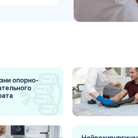
зни опорно-
ательного
рата
Нейрохирургиче