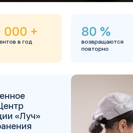
 000
+
80
%
ентов в год
возвращаются
повторно
венное
Центр
ции «Луч»
ранения