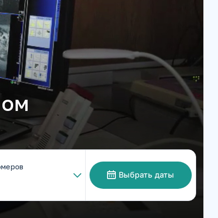
мом
омеров
Выбрать даты