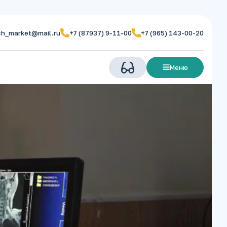
ch_market@mail.ru
+7 (87937) 9-11-00
+7 (965) 143-00-20
Закрыть
Меню
Главная
О центре
ми
Лечение
Номера
Цены
Посетителям
Контакты