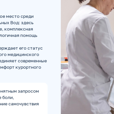
ое место среди
ных Вод: здесь
е, комплексная
логичная помощь
ерждает его статус
ного медицинского
ъединяет современные
омфорт курортного
онятным запросом
е боли,
ние самочувствия